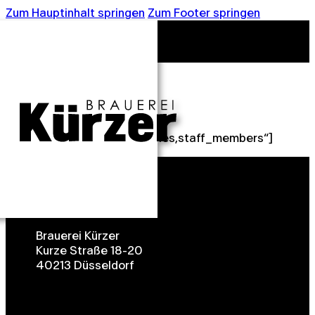
Zum Hauptinhalt springen
Zum Footer springen
testbu
[bookly-form hide=“categories,staff_members“]
Brauerei Kürzer
Kurze Straße 18-20
40213 Düsseldorf